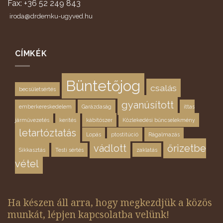
Fax: +36 52 249 843
iroda@drdemku-ugyved.hu
CÍMKÉK
Büntetőjog
csalás
becsületsértés
gyanúsított
emberkereskedelem
Garázdaság
ittas
járművezetés
kerítés
kábítószer
Közlekedési bűncselekmény
letartóztatás
Lopás
ptostitúció
Rágalmazás
vádlott
őrizetbe
Sikkasztás
Testi sértés
zaklatás
vétel
Ha készen áll arra, hogy megkezdjük a közös
munkát, lépjen kapcsolatba velünk!