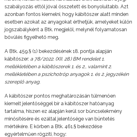
szabályozás ettől jóval összetett és bonyolultabb. Azt
azonban fontos kiemelni, hogy kábítószer alatt minden
esetben azokat az anyagokat érthetjük, amelyeket külön
jogszabályként a Btk. megjelöl, melynél folyamatosan
bővülés figyelhető meg.
A Btk. 459.§ (1) bekezdésének 18. pontja alapján
kábítószer:
a 78/2022. (XII. 28.) BM rendelet 1.
mellékletében a kábítószerek 1. és 2., valamint 2.
mellékletében a pszichotróp anyagok 1. és 2. jegyzékén
szereplő anyag.
A kábítószer pontos meghatározásán túlmenően
kiemelt jelentőséggel bír a kábítószer hatóanyag
tartalma, hiszen ez alapján kerül sor bűncselekmény
minősítésére és ezáltal jelentősége van büntetés
mértékére. E körben a Btk. 461.§ bekezdése
egyértelműen rögzíti, hogy: