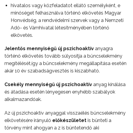
hivatalos vagy közfeladatot ellátó személyként, e
minőséget felhasználva történő elkövetés Magyar
Honvédség, a rendvédelmi szervek vagy a Nemzeti
Adó- és Vámhivatal létesítményében történő
elkövetés.
Jelentős mennyiségű új pszichoaktív
anyagra
történő elkövetés tovább súlyosítja a bűncselekmény
megítélését,így a bűncselekmény megállapítása esetén
akár 10 év szabadságvesztés is kiszabható.
Csekély mennyiségű új pszichoaktív
anyag kínálása
és átadása esetén lényegesen enyhébb szabályok
alkalmazandóak.
Az új pszichoaktív anyaggal visszaélés bűncselekmény
elkövetésére irányuló
előkészületet
is bünteti a
törvény mint ahogyan a z is büntetendő aki