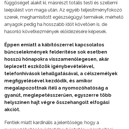
függőséget alakít ki, másrészt totális testi és szellemi
leépülést von maga után. Az egyéb teljesítményfokozó
szerek, meghamisított egészségügyi termékek, mérhető
anyagok pedig ha hosszabb időt követően is, de
hasonló következmények előidézésére képesek.
Éppen emiatt a kábítószerrel kapcsolatos
bűncselekmények felderítése sok esetben
hosszú hónapokra visszamenőlegesen, akár
leplezett eszközök igénybevételével,
telefonhívások lehallgatásával, a célszemélyek
megfigyelésével kezdődik, és amikor
megalapozottnak ítéli a nyomozóhatóság a
gyanút, meglepetésszerűen, egyszerre több
helyszínen hajt végre összehangolt elfogási
akciót.
Fentiek miatt kardinális a jelentősége, hogy a