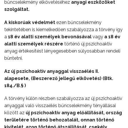
bűncselekmény elkövetéséhez
anyagi eszközöket
szolgáltat.
A kiskorúak védelmét
ezen bűncselekmény
tekintetében is kiemelkedően szabályozza a törvény így
a
18 év alatti személyek bevonásával
vagy
a 18 év
alatti személyek részére
történő új pszichoaktív
anyag értékesítést lényegesebben súlyosabban rendeli
büntetni.
Az új pszichoaktív anyaggal visszaélés II.
alapesete, (Beszerező jellegű elkövetés) (Btk.
184./B.§ )
A törvény külön részben szabályozza az új pszichoaktív
anyaggal való visszaélés bűncselekmény tényállásai
között az
új pszichoaktív anyag előállítását, ország
területére történő behozatalát, onnan történő
kivitelét, azon történő átszállítását, csekély