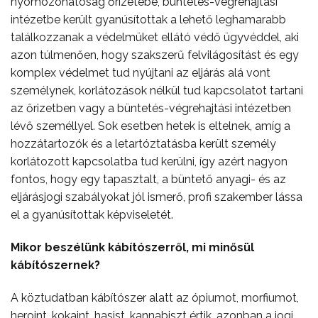
nyomozóhatóság őrizetébe, büntetés-végrehajtási
intézetbe került gyanúsítottak a lehető leghamarabb
találkozzanak a védelmüket ellátó védő ügyvéddel, aki
azon túlmenően, hogy szakszerű felvilágosítást és egy
komplex védelmet tud nyújtani az eljárás alá vont
személynek, korlátozások nélkül tud kapcsolatot tartani
az őrizetben vagy a büntetés-végrehajtási intézetben
lévő személlyel. Sok esetben hetek is eltelnek, amíg a
hozzátartozók és a letartóztatásba került személy
korlátozott kapcsolatba tud kerülni, így azért nagyon
fontos, hogy egy tapasztalt, a büntető anyagi- és az
eljárásjogi szabályokat jól ismerő, profi szakember lássa
el a gyanúsítottak képviseletét.
Mikor beszélünk kábítószerről, mi minősül
kábítószernek?
A köztudatban kábítószer alatt az ópiumot, morfiumot,
heroint, kokaint, hasist, kannabiszt értik, azonban a jogi