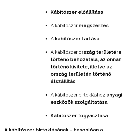
Kábítószer előállítása
A kábítószer
megszerzés
A
kábítószer tartása
A kábítószer o
rszág területére
történő behozatala, az onnan
történő kivitele, illetve az
ország területén történő
átszállítás
A kábítószer birtokláshoz
anyagi
eszközök szolgáltatása
Kábítószer fogyasztása
A kábítószer birtoklásának – hasonlóan a