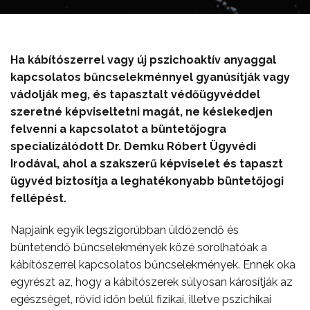
Ha kábítószerrel vagy új pszichoaktív anyaggal
kapcsolatos bűncselekménnyel gyanúsítják vagy
vádolják meg, és tapasztalt védőügyvéddel
szeretné képviseltetni magát, ne késlekedjen
felvenni a kapcsolatot a büntetőjogra
specializálódott Dr. Demku Róbert Ügyvédi
Irodával, ahol a szakszerű képviselet és tapaszt
ügyvéd biztosítja a leghatékonyabb büntetőjogi
fellépést.
Napjaink egyik legszigorúbban üldözendő és
büntetendő bűncselekmények közé sorolhatóak a
kábítószerrel kapcsolatos bűncselekmények. Ennek oka
egyrészt az, hogy a kábítószerek súlyosan károsítják az
egészséget, rövid időn belül fizikai, illetve pszichikai