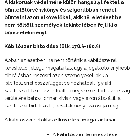
A kiskorúak védelmére külön hangsúlyt fektet a
büntetőtörvénykönyv és szigorúbban rendeli
büntetni azon elkövetőket, akik 18. életévet be
nem töltött személyek tekintetében fejti ki a
bűncselekményt.
Kábítószer birtoklása (Btk. 178.§-180.§)
Abban az esetben, ha nem történik a kábítószerrel
kereskedői jellegű magatartás, úgy a jogalkotó enyhébb
elbírálásban részesíti azon személyeket, akik a
kábítószerrel összefüggésbe hozhatóak, így aki
kábítószert termeszt, előállít, megszerez, tart, az ország
területére behoz, onnan kivisz, vagy azon átszállít, a
kábítószer birtoklás bűncselekményt valósítja meg.
A kábítószer birtoklás
elkövetési magatartásai:
A
kábítószer termesztése