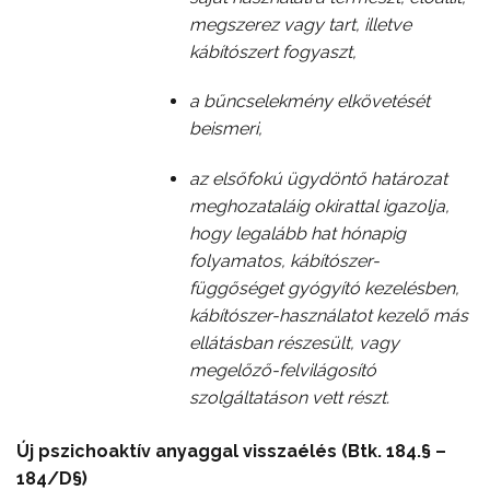
megszerez vagy tart, illetve
kábítószert fogyaszt,
a bűncselekmény elkövetését
beismeri,
az elsőfokú ügydöntő határozat
meghozataláig okirattal igazolja,
hogy legalább hat hónapig
folyamatos, kábítószer-
függőséget gyógyító kezelésben,
kábítószer-használatot kezelő más
ellátásban részesült, vagy
megelőző-felvilágosító
szolgáltatáson vett részt.
Új pszichoaktív anyaggal visszaélés (Btk. 184.§ –
184/D§)