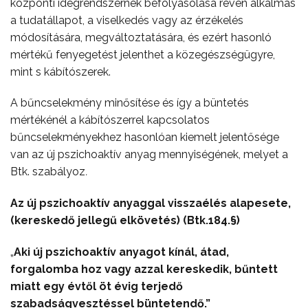
központi idegrendszernek befolyásolása révén alkalmas
a tudatállapot, a viselkedés vagy az érzékelés
módosítására, megváltoztatására, és ezért hasonló
mértékű fenyegetést jelenthet a közegészségügyre,
mint s kábítószerek.
A bűncselekmény minősítése és így a büntetés
mértékénél a kábítószerrel kapcsolatos
bűncselekményekhez hasonlóan kiemelt jelentősége
van az új pszichoaktív anyag mennyiségének, melyet a
Btk. szabályoz
.
Az új pszichoaktív anyaggal visszaélés alapesete,
(kereskedő jellegű elkövetés) (Btk.184.§)
„
Aki új pszichoaktív anyagot kínál, átad,
forgalomba hoz vagy azzal kereskedik, bűntett
miatt egy évtől öt évig terjedő
szabadságvesztéssel büntetendő.”