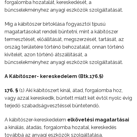
forgalomba hozatalát, kereskedését, a
bűncselekményhez anyagi eszközök szolgáltatását.
Míg a kábítószer birtoklása fogyasztói típusú
magatartásokat rendeli büntetni, mint a kábítószer
termesztését, előállítását, megszerzését, tartását, az
ország területére történő behozatalát, onnan történő
kivitelét, azon történő átszállítását, a
bűncselekményhez anyagi eszközök szolgáltatását.
A Kábítószer- kereskedelem (Btk.176.§)
176. §
(1) Aki kábítószert kínál, átad, forgalomba hoz,
vagy azzal kereskedik, bűntett miatt két évtől nyolc évig
terjedő szabadságvesztéssel büntetendő.
A kábítószer-kereskedelem
elkövetési magatartásai
a kínálás, átadás, forgalomba hozatal, kereskedés
továbbá az anyagi eszközök szolgáltatása.