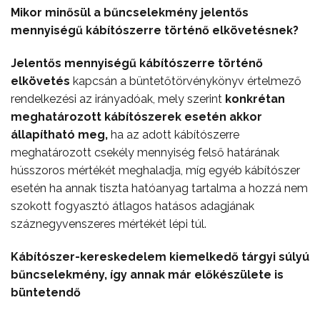
Mikor minősül a bűncselekmény jelentős
mennyiségű kábítószerre történő elkövetésnek?
Jelentős mennyiségű kábítószerre történő
elkövetés
kapcsán a büntetőtörvénykönyv értelmező
rendelkezési az irányadóak, mely szerint
konkrétan
meghatározott kábítószerek esetén akkor
állapítható meg,
ha az adott kábítószerre
meghatározott csekély mennyiség felső határának
hússzoros mértékét meghaladja, míg egyéb kábítószer
esetén ha annak tiszta hatóanyag tartalma a hozzá nem
szokott fogyasztó átlagos hatásos adagjának
száznegyvenszeres mértékét lépi túl.
Kábítószer-kereskedelem kiemelkedő tárgyi súlyú
bűncselekmény, így annak már előkészülete is
büntetendő