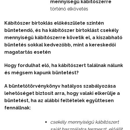
mennyiségű kábítószerre
történő elkövetés
Kábítószer birtoklás előkészülete szintén
büntetendő, és ha kábítószer birtoklást csekély
mennyiségű kábítószerre követik el, a kiszabható
büntetés sokkal kedvezőbb, mint a kereskedői
magatartás esetén
Hogy fordulhat elő, ha kábítószert találnak nálunk
és mégsem kapunk büntetést?
A büntetőtörvénykönyv hatályos szabályozása
lehetőséget biztosít arra, hogy valaki elkerülje a
büntetést, ha az alábbi feltételek együttesen
fennállnak:
csekély mennyiségű kábítószert
saját használatra termeszt, előállít,