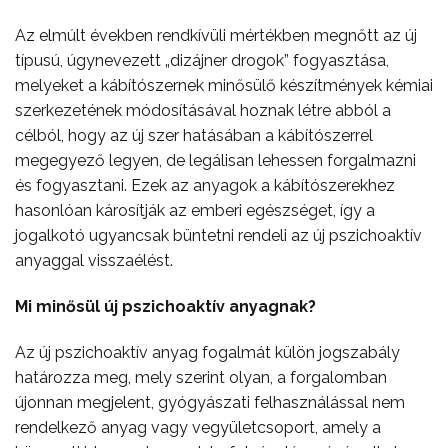
Az elmúlt években rendkívüli mértékben megnőtt az új
típusú, úgynevezett „dizájner drogok” fogyasztása,
melyeket a kábítószernek minősülő készítmények kémiai
szerkezetének módosításával hoznak létre abból a
célból, hogy az új szer hatásában a kábítószerrel
megegyező legyen, de legálisan lehessen forgalmazni
és fogyasztani. Ezek az anyagok a kábítószerekhez
hasonlóan károsítják az emberi egészséget, így a
jogalkotó ugyancsak büntetni rendeli az új pszichoaktív
anyaggal visszaélést.
Mi minősül új pszichoaktív anyagnak?
Az új pszichoaktív anyag fogalmát külön jogszabály
határozza meg, mely szerint olyan, a forgalomban
újonnan megjelent, gyógyászati felhasználással nem
rendelkező anyag vagy vegyületcsoport, amely a