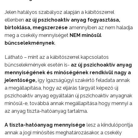
Jelen hatályos szabályoz alapján a kábítószerrel
ellenben
az új pszichoaktív anyag fogyasztása,
birtoklása,
megszerzése
amennyiben az nem haladja
meg a csekély mennyiséget
NEM minősül
bűncselekménynek
.
Látható – mint az a kábítószerrel kapcsolatos
bűncselekmények esetén is-
az új pszichoaktív anyag
mennyiségének és minőségének rendkívül nagy a
jelentősége,
így Igazságügyi szakértő feladata annak
a megállapítása, hogy az eljárás tárgyát képező új
pszichoaktív anyag egyáltalán új pszichoaktív anyagnak
minősül-e, továbbá annak megállapítása hogy mennyi a
az anyag tiszta-hatóanyag tartalma.
A tiszta-hatóanyag mennyisége
lesz a kiindulópontja
annak a jogi minősítés meghatározásakor, a csekély