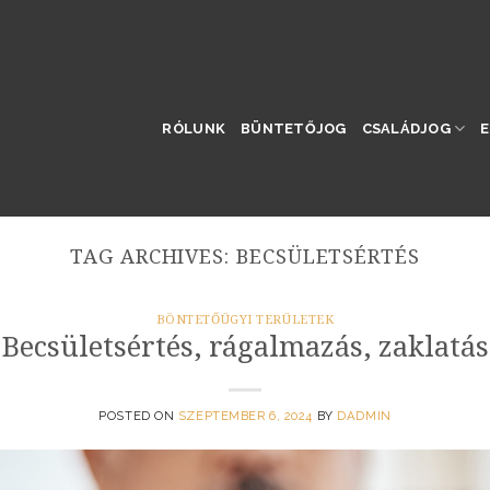
RÓLUNK
BÜNTETŐJOG
CSALÁDJOG
TAG ARCHIVES:
BECSÜLETSÉRTÉS
BÖNTETŐÜGYI TERÜLETEK
Becsületsértés, rágalmazás, zaklatás
POSTED ON
SZEPTEMBER 6, 2024
BY
DADMIN