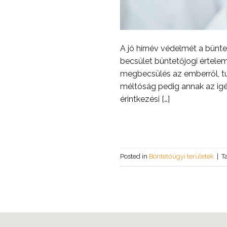
A jó hírnév védelmét a bünte
becsület büntetőjogi értele
megbecsülés az emberről, tul
méltóság pedig annak az igé
érintkezési […]
Posted in
Böntetőügyi területek
|
T