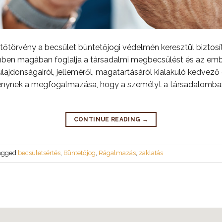
tőtörvény a becsület büntetőjogi védelmén keresztül biztosí
mben magában foglalja a társadalmi megbecsülést és az emb
ajdonságairól, jelleméről, magatartásáról kialakuló kedvező é
nynek a megfogalmazása, hogy a személyt a társadalomban k
CONTINUE READING
→
agged
becsületsértés
,
Büntetőjog
,
Rágalmazás
,
zaklatás