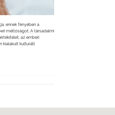
tja, ennek fényében a
eri méltóságot. A társadalmi
rtékítélet, az emberi
ialakult kulturált