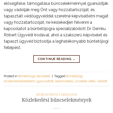
elősegítése, támogatása bűncselekménnyel gyanúsítják
vagy vádolják meg Önt vagy hozzátartozóját, és
tapasztalt védőügyvéddel szeretné képviseltetni magát
vagy hozzátartozóját, ne késlekedjen felvenni a
kapcsolatot a büntetőjogra specializálódott Dr. Demku
Róbert Ügyvédi Irodával, ahol a szakszerű képviselet és
tapaszt ügyvéd biztosítja a leghatékonyabb büntetőjogi
fellépést.
CONTINUE READING
→
Posted in
Böntetőügyi területek
|
Tagged
Büntetőjog
,
emberkereskedelem
,
gyanúsított
,
letartóztatás
,
őrizetbe vétel
,
vádlott
BÖNTETŐÜGYI TERÜLETEK
Közlekedési bűncselekmények