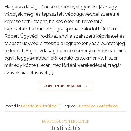
Ha garázdaság bűncselekménnyel gyanúsítják vagy
vádolják meg, és tapasztalt védőügyvéddel szeretné
képviseltetni magát, ne késlekedjen felvenni a
kapcsolatot a büntetőjogra specializálódott Dr. Demku
Róbert Ügyvédi Irodával, ahol a szakszerű képviselet és
tapaszt ügyvéd biztosítja a leghatékonyabb büntetőjogi
fellépést. A garázdaság bűncselekmény mindennapjaink
egyik leggyakrabban előforduló cselekménye, hiszen
már egy közterületen megtörtént verekedéssel, trágár
szavak kiabálásával […]
CONTINUE READING
→
Posted in
Böntetőügyi területek
|
Tagged
Büntetőjog
,
Garázdaság
BÖNTETŐÜGYI TERÜLETEK
Testi sértés