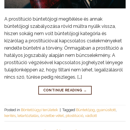
A prostitúció büntetőjogi megítélése és annak
büntetőjogi szabályozása rövid múltra nyúlik vissza,
hiszen sokáig nem volt büntetőjogi kategória és
kizárólag a prostitúcióval kapcsolatos cselekményeket
rendelte büntetni a törvény. Önmagában a prostitúció a
hatályos jogszabály alapján nem bűncselekmény. A
prostitúció végzésével kapcsolatos joghelyzet lényege
tulajdonképpen az, hogy tiltani nem lehet, legalizálásról
nincs szó, tűrése pedig részleges. […]
CONTINUE READING
→
Posted in
Böntetőügyi területek
|
Tagged
Büntetőjog
,
gyanúsított
,
kerítés
,
letartóztatás
,
őrizetbe vétel
,
ptostitúció
,
vádlott