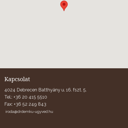
Kapcsolat
4024 Debrecen Batthyány u. 16. fszt. 5.
Tel.: +36 20 415 5510
Fax: +36 52 249 843
iroda@drdemku-ugyved.hu