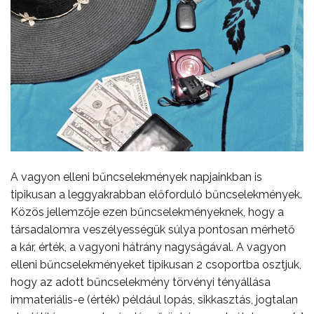
A vagyon elleni bűncselekmények napjainkban is
tipikusan a leggyakrabban előforduló bűncselekmények.
Közös jellemzője ezen bűncselekményeknek, hogy a
társadalomra veszélyességük súlya pontosan mérhető
a kár, érték, a vagyoni hátrány nagyságával. A vagyon
elleni bűncselekményeket tipikusan 2 csoportba osztjuk,
hogy az adott bűncselekmény törvényi tényállása
immateriális-e (érték) például lopás, sikkasztás, jogtalan