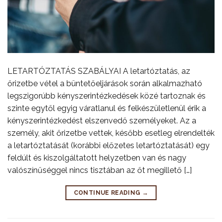
LETARTÓZTATÁS SZABÁLYAI A letartóztatás, az
őrizetbe vétel a büntetőeljárások során alkalmazható
legszigorúbb kényszerintézkedések közé tartoznak és
szinte egytől egyig váratlanul és felkészületlenül érik a
kényszerintézkedést elszenvedő személyeket. Az a
személy, akit őrizetbe vettek, később esetleg elrendelték
a letartóztatását (korábbi előzetes letartóztatását) egy
feldúlt és kiszolgáltatott helyzetben van és nagy
valószínűséggel nincs tisztában az őt megillető […]
CONTINUE READING
→