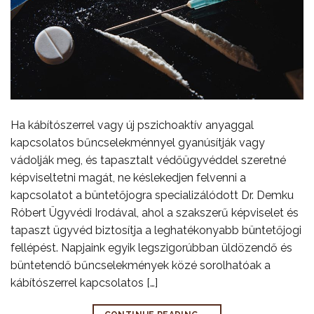
Ha kábítószerrel vagy új pszichoaktív anyaggal
kapcsolatos bűncselekménnyel gyanúsítják vagy
vádolják meg, és tapasztalt védőügyvéddel szeretné
képviseltetni magát, ne késlekedjen felvenni a
kapcsolatot a büntetőjogra specializálódott Dr. Demku
Róbert Ügyvédi Irodával, ahol a szakszerű képviselet és
tapaszt ügyvéd biztosítja a leghatékonyabb büntetőjogi
fellépést. Napjaink egyik legszigorúbban üldözendő és
büntetendő bűncselekmények közé sorolhatóak a
kábítószerrel kapcsolatos […]