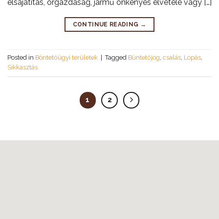
elsajátítás, orgazdaság, jármű önkényes elvétele vagy […]
CONTINUE READING
→
Posted in
Böntetőügyi területek
|
Tagged
Büntetőjog
,
csalás
,
Lopás
,
Sikkasztás
1
2