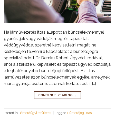
Ha járművezetés ittas állapotban bűncselekménnyel
gyanúsítják vagy vádolják meg, és tapasztalt
védőügyvéddel szeretné képviseltetni magát, ne
késlekedjen felvenni a kapcsolatot a büntetőjogra
specializálódott Dr. Demku Róbert Ügyvédi Irodával,
ahol a szakszerű képviselet és tapaszt ügyvéd biztosítja
a leghatékonyabb büntetőjogi fellépést. Az ittas
járművezetés azon bűncselekmények egyike, amelynek
már a gyanúja esetén is azonnali korlátozást ír […]
CONTINUE READING
→
Posted in
Böntetőügyi területek
|
Tagged
Büntetőjog
,
ittas