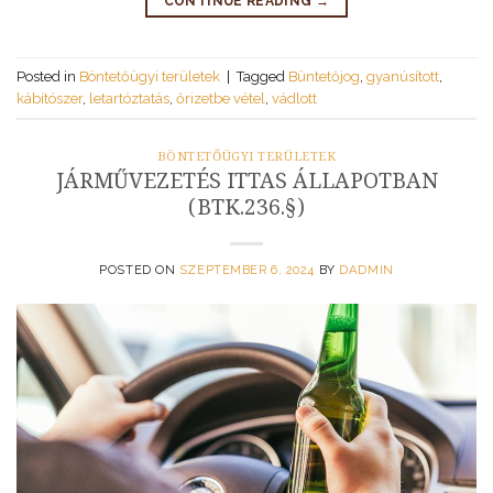
CONTINUE READING
→
Posted in
Böntetőügyi területek
|
Tagged
Büntetőjog
,
gyanúsított
,
kábítószer
,
letartóztatás
,
őrizetbe vétel
,
vádlott
BÖNTETŐÜGYI TERÜLETEK
JÁRMŰVEZETÉS ITTAS ÁLLAPOTBAN
(BTK.236.§)
POSTED ON
SZEPTEMBER 6, 2024
BY
DADMIN