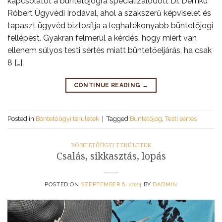
kapcsolatot a büntetőjogra specializálódott Dr. Demku
Róbert Ügyvédi Irodával, ahol a szakszerű képviselet és
tapaszt ügyvéd biztosítja a leghatékonyabb büntetőjogi
fellépést. Gyakran felmerül a kérdés, hogy miért van
ellenem súlyos testi sértés miatt büntetőeljárás, ha csak
8 […]
CONTINUE READING
→
Posted in
Böntetőügyi területek
|
Tagged
Büntetőjog
,
Testi sértés
BÖNTETŐÜGYI TERÜLETEK
Csalás, sikkasztás, lopás
POSTED ON
SZEPTEMBER 6, 2024
BY
DADMIN