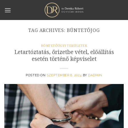
Skip
to
content
TAG ARCHIVES:
BÜNTETŐJOG
BÖNTETŐÜGYI TERÜLETEK
Letartóztatás, őrizetbe vétel, előállítás
esetén történő képviselet
POSTED ON
SZEPTEMBER 6, 2024
BY
DADMIN