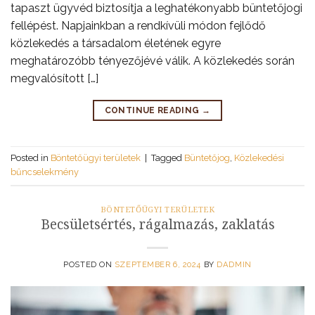
tapaszt ügyvéd biztosítja a leghatékonyabb büntetőjogi
fellépést. Napjainkban a rendkívüli módon fejlődő
közlekedés a társadalom életének egyre
meghatározóbb tényezőjévé válik. A közlekedés során
megvalósított […]
CONTINUE READING
→
Posted in
Böntetőügyi területek
|
Tagged
Büntetőjog
,
Közlekedési
bűncselekmény
BÖNTETŐÜGYI TERÜLETEK
Becsületsértés, rágalmazás, zaklatás
POSTED ON
SZEPTEMBER 6, 2024
BY
DADMIN