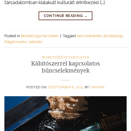
társadalomban kialakult kulturált érintkezési […]
CONTINUE READING
→
Posted in
Böntetőügyi területek
|
Tagged
becsületsértés
,
Büntetőjog
,
Rágalmazás
,
zaklatás
BÖNTETŐÜGYI TERÜLETEK
Kábítószerrel kapcsolatos
bűncselekmények
POSTED ON
SZEPTEMBER 6, 2024
BY
DADMIN