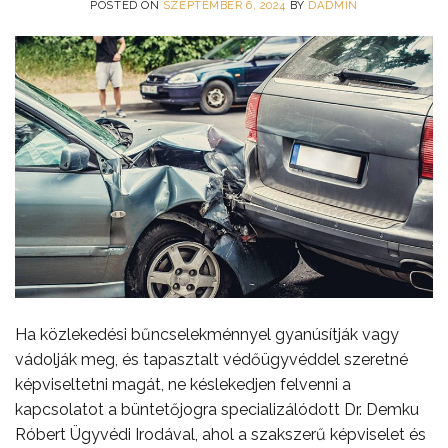
POSTED ON
SZEPTEMBER 6, 2024
BY
DADMIN
Ha közlekedési bűncselekménnyel gyanúsítják vagy
vádolják meg, és tapasztalt védőügyvéddel szeretné
képviseltetni magát, ne késlekedjen felvenni a
kapcsolatot a büntetőjogra specializálódott Dr. Demku
Róbert Ügyvédi Irodával, ahol a szakszerű képviselet és