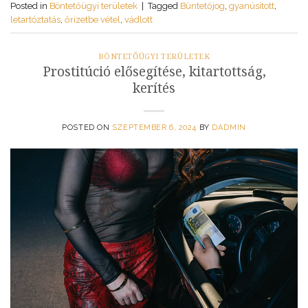
Posted in
Böntetőügyi területek
|
Tagged
Büntetőjog
,
gyanúsított
,
letartóztatás
,
őrizetbe vétel
,
vádlott
BÖNTETŐÜGYI TERÜLETEK
Prostitúció elősegítése, kitartottság,
kerítés
POSTED ON
SZEPTEMBER 6, 2024
BY
DADMIN