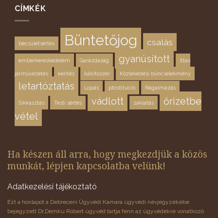
CÍMKÉK
Büntetőjog
csalás
becsületsértés
gyanúsított
emberkereskedelem
Garázdaság
ittas
járművezetés
kerítés
kábítószer
Közlekedési bűncselekmény
letartóztatás
Lopás
ptostitúció
Rágalmazás
vádlott
őrizetbe
Sikkasztás
Testi sértés
zaklatás
vétel
Ha készen áll arra, hogy megkezdjük a közös
munkát, lépjen kapcsolatba velünk!
Adatkezelési tájékoztató
Ezt a honlapot a Debreceni Ügyvédi Kamara ügyvédi névjegyzékébe
bejegyzett Dr.Demku Róbert ügyvéd tartja fenn az ügyvédekre vonatkozó