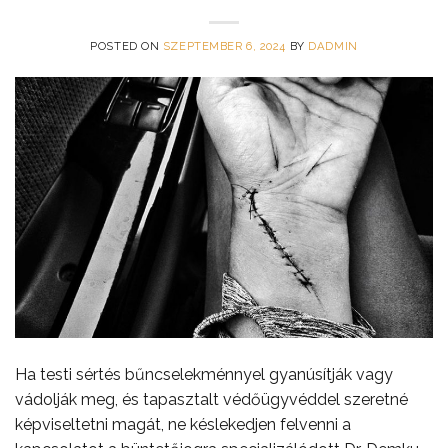
POSTED ON
SZEPTEMBER 6, 2024
BY
DADMIN
Ha testi sértés bűncselekménnyel gyanúsítják vagy
vádolják meg, és tapasztalt védőügyvéddel szeretné
képviseltetni magát, ne késlekedjen felvenni a