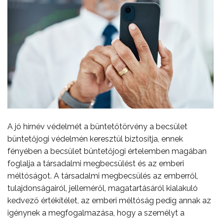
A jó hírnév védelmét a büntetőtörvény a becsület
büntetőjogi védelmén keresztül biztosítja, ennek
fényében a becsület büntetőjogi értelemben magában
foglalja a társadalmi megbecsülést és az emberi
méltóságot. A társadalmi megbecsülés az emberről,
tulajdonságairól, jelleméről, magatartásáról kialakuló
kedvező értékítélet, az emberi méltóság pedig annak az
igénynek a megfogalmazása, hogy a személyt a