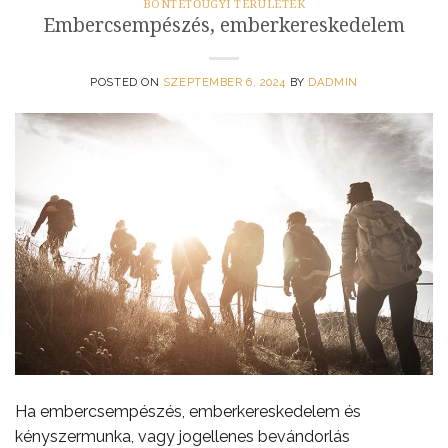
BÖNTETŐÜGYI TERÜLETEK
Embercsempészés, emberkereskedelem
POSTED ON
SZEPTEMBER 6, 2024
BY
DADMIN
Ha embercsempészés, emberkereskedelem és
kényszermunka, vagy jogellenes bevándorlás