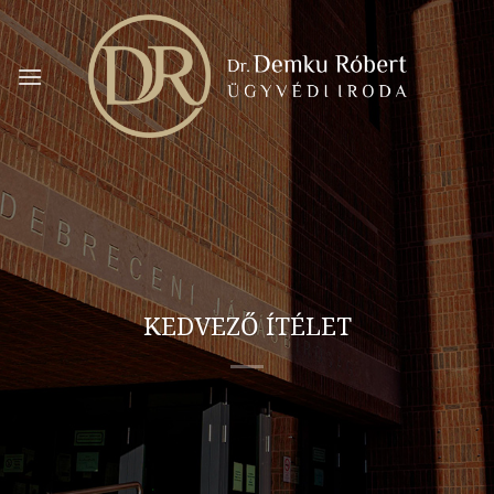
Skip
to
content
KEDVEZŐ ÍTÉLET