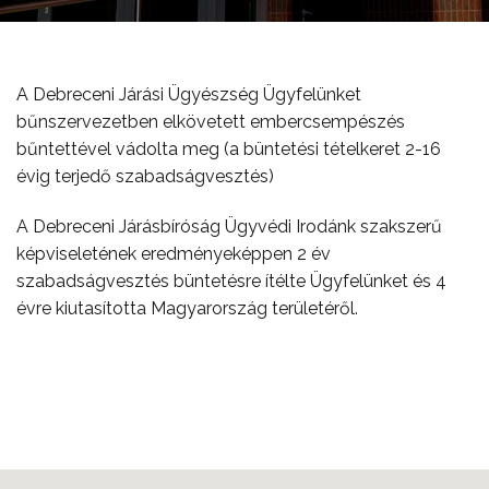
A Debreceni Járási Ügyészség Ügyfelünket
bűnszervezetben elkövetett embercsempészés
bűntettével vádolta meg (a büntetési tételkeret 2-16
évig terjedő szabadságvesztés)
A Debreceni Járásbíróság Ügyvédi Irodánk szakszerű
képviseletének eredményeképpen 2 év
szabadságvesztés büntetésre ítélte Ügyfelünket és 4
évre kiutasította Magyarország területéről.