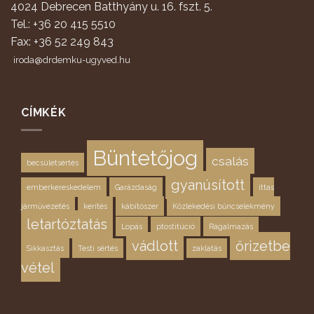
4024 Debrecen Batthyány u. 16. fszt. 5.
Tel.: +36 20 415 5510
Fax: +36 52 249 843
iroda@drdemku-ugyved.hu
CÍMKÉK
Büntetőjog
csalás
becsületsértés
gyanúsított
emberkereskedelem
Garázdaság
ittas
járművezetés
kerítés
kábítószer
Közlekedési bűncselekmény
letartóztatás
Lopás
ptostitúció
Rágalmazás
vádlott
őrizetbe
Sikkasztás
Testi sértés
zaklatás
vétel